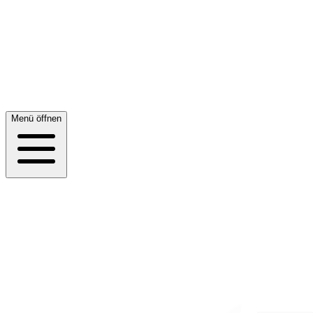
Leistungen
Partner & Schnittstellen
Shopware
Technologie
Team
Karriere
Kontakt
Menü öffnen