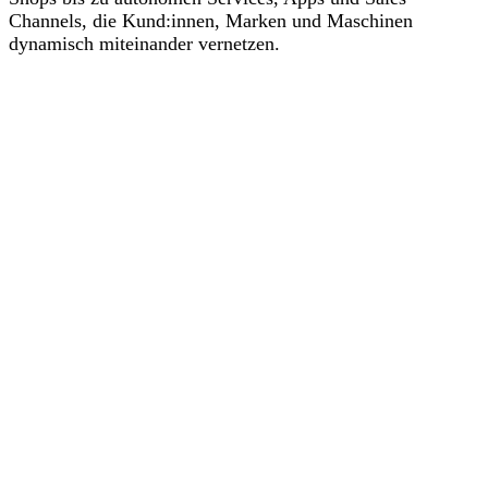
Channels, die Kund:innen, Marken und Maschinen
dynamisch miteinander vernetzen.
Shop-Entwicklung
& Migration
Headless und Agentic Commerce Lösungen
highly customized Shopware 6 und Shopify
Onlineshops
Entwicklung maßgeschneiderter Sales Channels,
Plugins und Erweiterungen
Migration bestehender Shops (z. B. von Magento,
Oxid, WooCommerce) auf agentenfähige